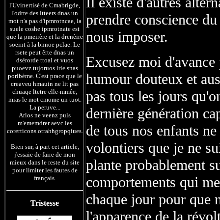
Il existe d'autres alter
l'Uvinertisé de Cmabrigde,
l'odrre des ltteers dnas un
prendre conscience du 
mot n'a pas d'ipmrotncae, la
suele coshe ipmrotnate est
nous imposer.
que la pmeirère et la drenèire
soeint à la bnnoe pclae. Le
rsete peut êrte dnas un
Excusez moi d'avance 
dsérorde ttoal et vuos
puoevz tujoruos lrie snas
humour douteux et auss
porlbème. C'est prace que le
creaveu hmauin ne lit pas
chuaqe ltetre elle-mmêe,
pas tous les jours qu'o
mias le mot cmome un tuot.
La peruve...
dernière génération ca
Arlos ne veenz puls
m'ememdrer aevc les
de tous nos enfants ne 
corerticons otrahhgropqiues.
volontiers que je ne s
Bien sur, à part cet article,
j'essaie de faire de mon
plante probablement su
mieux dans le reste du site
pour limiter les fautes de
comportements qui me c
français.
chaque jour pour que 
Tristesse
l'apparence de la révo