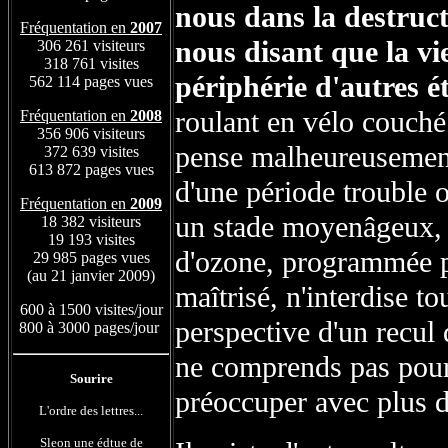
nous dans la destructi
Fréquentation en
2007
nous disant que la vi
306 261 visiteurs
318 761 visites
périphérie d'autres ét
562 114 pages vues
roulant en vélo couché 
Fréquentation en
2008
356 906 visiteurs
pense malheureusement 
372 639 visites
613 872 pages vues
d'une période trouble o
Fréquentation en
2009
un stade moyenâgeux, a
18 382 visiteurs
19 193 visites
d'ozone, programmée p
29 985 pages vues
(au 21 janvier 2009)
maîtrisé, n'interdise t
600 à 1500 visites/jour
perspective d'un recul 
800 à 3000 pages/jour
ne comprends pas pou
Sourire
préoccuper avec plus 
L'ordre des lettres...
Sleon une édtue de