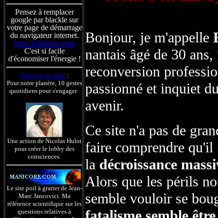
Pensez à remplacer
google par blackle sur
votre page de démarrage
Bonjour, je m'appelle
du navigateur internet.
http://fr.blackle.com
nantais âgé de 30 ans,
C'est si facile
d'économiser l'énergie !
reconversion professio
Défi pour la Terre
:
Pour notre planète, 10 gestes
passionné et inquiet du
quotidiens pour s'engager.
avenir.
Ce site n'a pas de gran
Une action de Nicolas Hulot
faire comprendre qu'il 
pour créer le lobby des
consciences.
la
décroissance mass
Alors que les périls n
Le site poil à gratter de Jean-
semble vouloir se boug
Marc Jancovici. Ma
référence scientifique sur les
fatalisme semble être 
questions relatives à