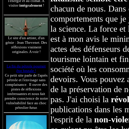
l'énergie et au climat. A
visiter
intégralement
!
chacun de nous. Dans ce
comportements que je j
la science. La force e
est à mon avis le mini
Le site d'un artiste, d'un
génie : Jean Thevenet. Des
actes des défenseurs de
réflexions vraiment
originales. A voir !
tourisme lointain et fi
La fin du pétrole pourrait
société où les consomm
être brutale !
Ce petit site parle de l'après
devoirs. Vous pouvez av
pétrole et l'envisage sans
complaisance. Il ouvre des
de la préservation de n
pistes de réflexions
intéressantes et nous fait
pas. J'ai choisi la
révol
prendre conscience de notre
vulnérabilité face au choc
publications dans les 
pétrolier futur.
l'esprit de la
non-viole