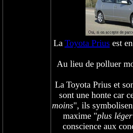
La
Toyota Prius
est en
Au lieu de polluer mo
La Toyota Prius et s
sont une honte car c
moins
", ils symbolisen
maxime "
plus lége
conscience aux condu