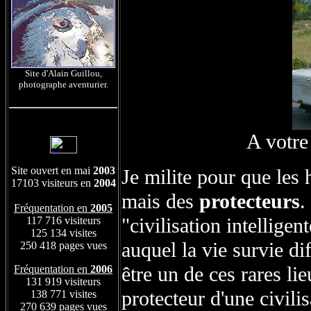
Site d'Alain Guillou,
photographe aventurier.
A votre
Site ouvert en mai
2003
Je milite pour que les
17103 visiteurs en
2004
mais des
protecteurs
.
Fréquentation en
2005
"civilisation intellige
117 716 visiteurs
125 134 visites
auquel la vie survie di
250 418 pages vues
être un de ces rares li
Fréquentation en
2006
131 919 visiteurs
protecteur d'une civili
138 771 visites
270 639 pages vues