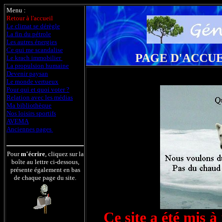
Menu :
Retour à l'accueil
Le climat se dérègle
La fin du pétrole
Les autres énergies
Ce qui me scandalise
PAGE D'ACCUE
Le krach immobilier
La propulsion humaine
Devenir paysan
Le monde vertueux
Pour qui et quoi voter ?
Relation avec les médias
Ma bibliothèque
Nos loisirs sportifs
AVEMA
Anciennes pages
Pour
m'écrire
, cliquez sur la
boîte au lettre ci-dessous,
présente également en bas
de chaque page du site.
Ce site a été mis à